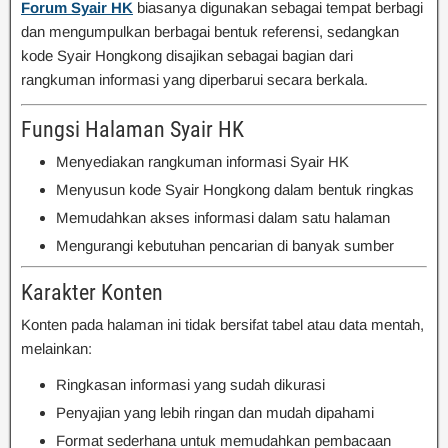
Forum Syair HK
biasanya digunakan sebagai tempat berbagi
dan mengumpulkan berbagai bentuk referensi, sedangkan
kode Syair Hongkong disajikan sebagai bagian dari
rangkuman informasi yang diperbarui secara berkala.
Fungsi Halaman Syair HK
Menyediakan rangkuman informasi Syair HK
Menyusun kode Syair Hongkong dalam bentuk ringkas
Memudahkan akses informasi dalam satu halaman
Mengurangi kebutuhan pencarian di banyak sumber
Karakter Konten
Konten pada halaman ini tidak bersifat tabel atau data mentah,
melainkan:
Ringkasan informasi yang sudah dikurasi
Penyajian yang lebih ringan dan mudah dipahami
Format sederhana untuk memudahkan pembacaan