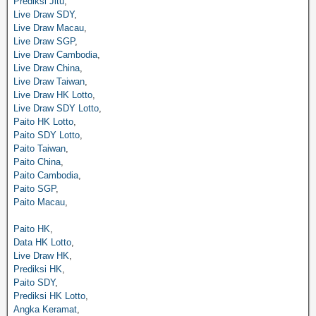
Prediksi Jitu
,
Live Draw SDY
,
Live Draw Macau
,
Live Draw SGP
,
Live Draw Cambodia
,
Live Draw China
,
Live Draw Taiwan
,
Live Draw HK Lotto
,
Live Draw SDY Lotto
,
Paito HK Lotto
,
Paito SDY Lotto
,
Paito Taiwan
,
Paito China
,
Paito Cambodia
,
Paito SGP
,
Paito Macau
,
Paito HK
,
Data HK Lotto
,
Live Draw HK
,
Prediksi HK
,
Paito SDY
,
Prediksi HK Lotto
,
Angka Keramat
,