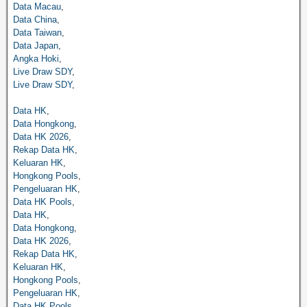
Data Macau
,
Data China
,
Data Taiwan
,
Data Japan
,
Angka Hoki
,
Live Draw SDY
,
Live Draw SDY
,
Data HK
,
Data Hongkong
,
Data HK 2026
,
Rekap Data HK
,
Keluaran HK
,
Hongkong Pools
,
Pengeluaran HK
,
Data HK Pools
,
Data HK
,
Data Hongkong
,
Data HK 2026
,
Rekap Data HK
,
Keluaran HK
,
Hongkong Pools
,
Pengeluaran HK
,
Data HK Pools
,